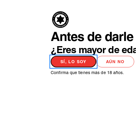
PRODUCTO
NO
Antes de darle 
¿Eres mayor de ed
SÍ, LO SOY
AÚN NO
Os lo hemos puest
Confirma que tienes más de 18 años.
Huebox, el nuevo formato de Estrella G
coronarse en casa.
+ INFO
COMPRAR
SE ABRE E