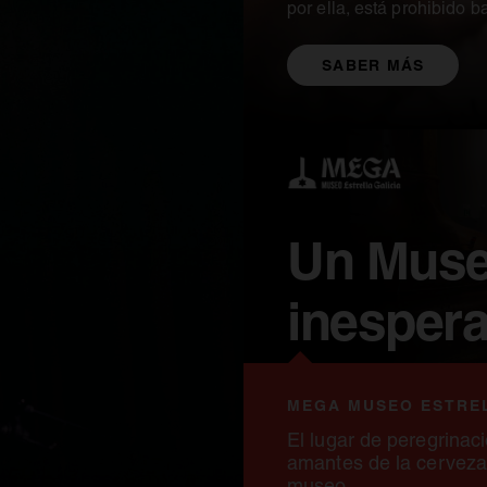
por ella, está prohibido b
SABER MÁS
Un Mus
inesper
MEGA MUSEO ESTREL
El lugar de peregrinac
amantes de la cerveza
museo.