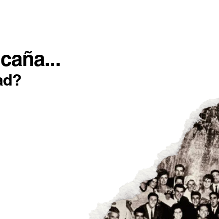
SOTROS
INCONFORMISTAS
IMPACTO POSITIVO
caña...
ad?
o a huevo
alicia para
N UNA PESTAÑA NUEVA