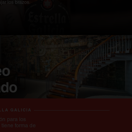
ajar los brazos.
eo
ado
LA GALICIA
ión para los
 tiene forma de