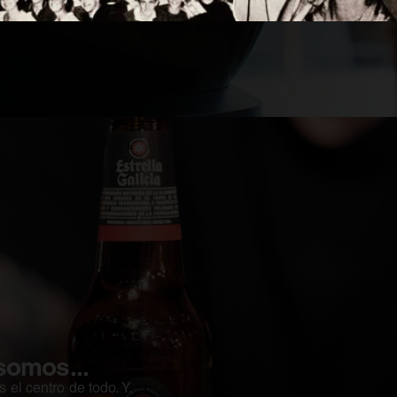
omos...
 el centro de todo. Y,