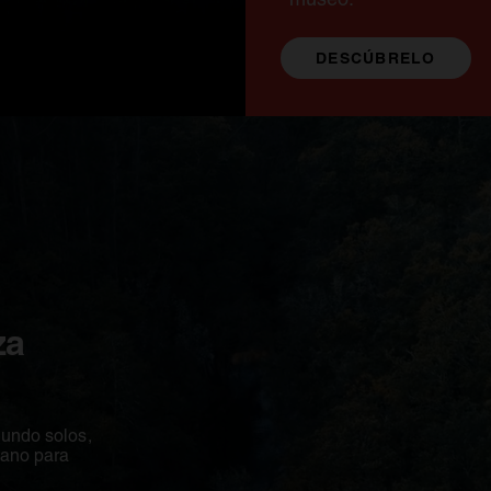
DESCÚBRELO
SE ABRE EN
za
undo solos,
mano para