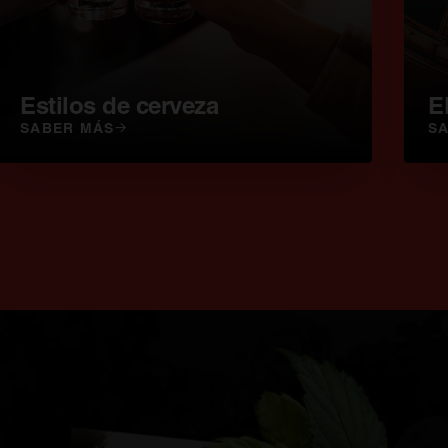
Estilos de cerveza
E
SABER MÁS
S